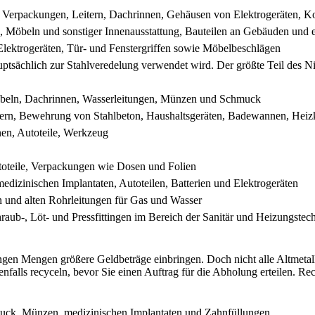
 Verpackungen, Leitern, Dachrinnen, Gehäusen von Elektrogeräten, K
n, Möbeln und sonstiger Innenausstattung, Bauteilen an Gebäuden und e
Elektrogeräten, Tür- und Fenstergriffen sowie Möbelbeschlägen
uptsächlich zur Stahlveredelung verwendet wird. Der größte Teil des Ni
kabeln, Dachrinnen, Wasserleitungen, Münzen und Schmuck
trägern, Bewehrung von Stahlbeton, Haushaltsgeräten, Badewannen, He
nen, Autoteile, Werkzeug
utoteile, Verpackungen wie Dosen und Folien
medizinischen Implantaten, Autoteilen, Batterien und Elektrogeräten
en und alten Rohrleitungen für Gas und Wasser
aub-, Löt- und Pressfittingen im Bereich der Sanitär und Heizungstec
ngen Mengen größere Geldbeträge einbringen. Doch nicht alle Altmetall
alls recyceln, bevor Sie einen Auftrag für die Abholung erteilen. Rec
muck, Münzen, medizinischen Implantaten und Zahnfüllungen