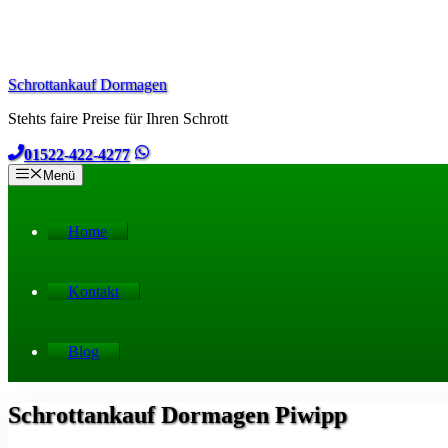
Zum
Inhalt
springen
Schrottankauf Dormagen
Stehts faire Preise für Ihren Schrott
01522-422-4277
Menü
Home
Kontakt
Blog
Schrottankauf Dormagen Piwipp